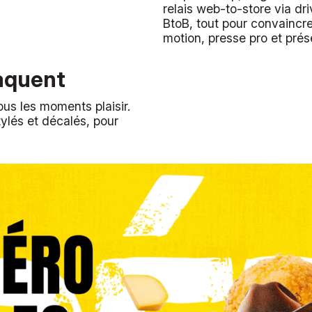
relais web-to-store via dr
BtoB, tout pour convaincr
motion, presse pro et prés
laquent
ous les moments plaisir.
lés et décalés, pour